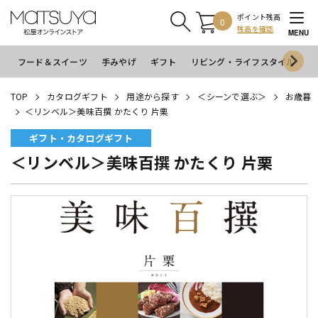
ポイント残高
0
残高を確認
MENU
フード＆スイーツ
手みやげ
ギフト
リビング・ライフスタイル
イ
TOP
カタログギフト
用途から探す
＜シーンで選ぶ＞
お歳暮
＜リンベル＞美味百撰 かたくり 片栗
ギフト・カタログギフト
＜リンベル＞美味百撰 かたくり 片栗