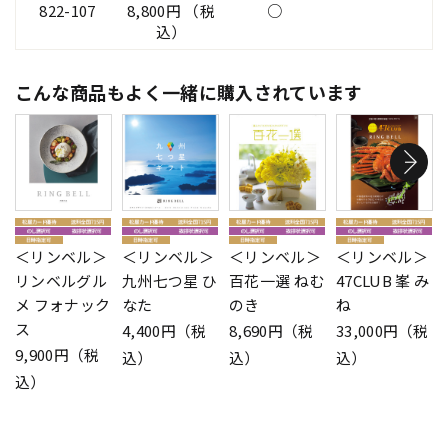
822-107
8,800円 （税
○
込）
こんな商品もよく一緒に購入されています
＜リンベル＞
＜リンベル＞
＜リンベル＞
＜リンベル＞
リンベルグル
九州七つ星 ひ
百花一選 ねむ
47CLUB 峯 み
メ フォナック
なた
のき
ね
ス
4,400円（税
8,690円（税
33,000円（税
9,900円（税
込）
込）
込）
込）