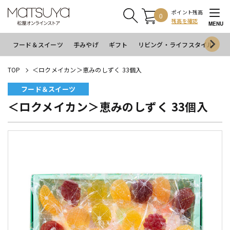
ポイント残高
0
残高を確認
MENU
フード＆スイーツ
手みやげ
ギフト
リビング・ライフスタイル
イ
TOP
＜ロクメイカン＞恵みのしずく 33個入
フード＆スイーツ
＜ロクメイカン＞恵みのしずく 33個入